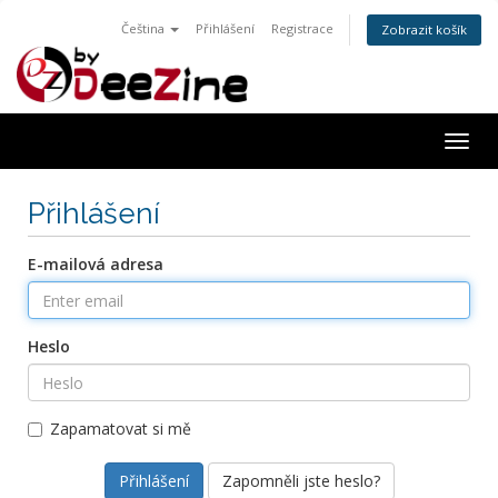
Čeština
Přihlášení
Registrace
Zobrazit košík
Togg
navig
Přihlášení
E-mailová adresa
Heslo
Zapamatovat si mě
Zapomněli jste heslo?