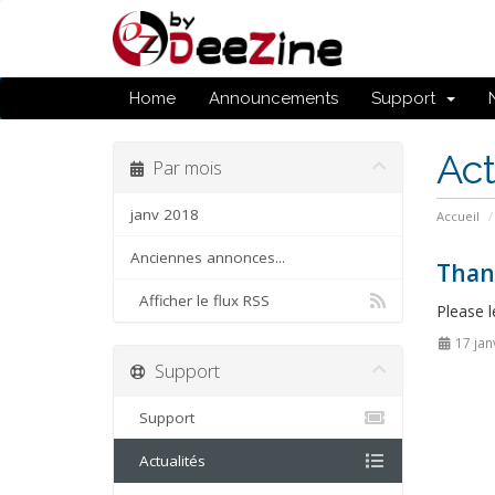
Home
Announcements
Support
Act
Par mois
janv 2018
Accueil
Anciennes annonces...
Than
Afficher le flux RSS
Please l
17 jan
Support
Support
Actualités