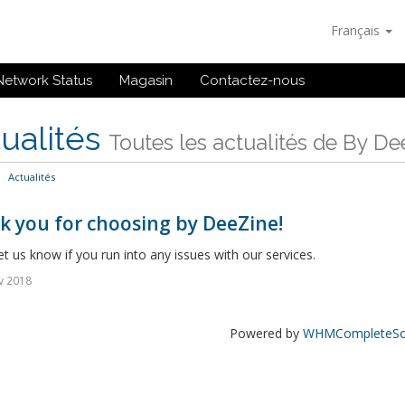
Français
Network Status
Magasin
Contactez-nous
ualités
Toutes les actualités de By D
Actualités
k you for choosing by DeeZine!
et us know if you run into any issues with our services.
v 2018
Powered by
WHMCompleteSol