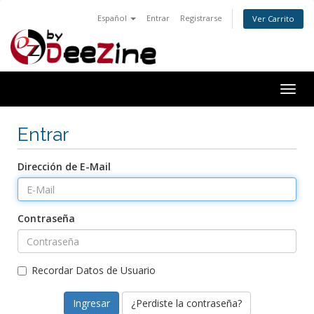
Español
Entrar
Registrarse
Ver Carrito
Togg
navig
Entrar
Dirección de E-Mail
Contraseña
Recordar Datos de Usuario
¿Perdiste la contraseña?